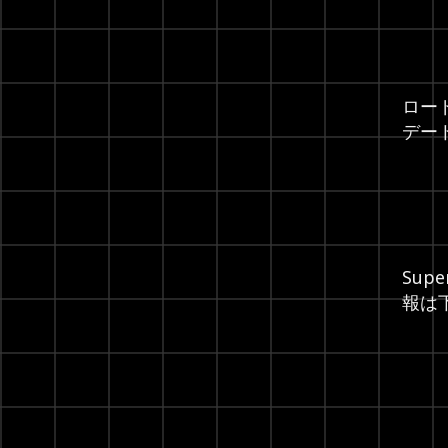
ロー
デー
Supe
報は