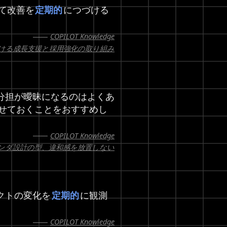
て改善を
定期的
につづける
COPILOT Knowledge
ける成長支援と採用強化の取り組み
分担が曖昧になるのはよくあ
せておくことをおすすめし
COPILOT Knowledge
ェンダ設計の型、違和感を放置しない
クトの変化を
定期的
に観測
COPILOT Knowledge