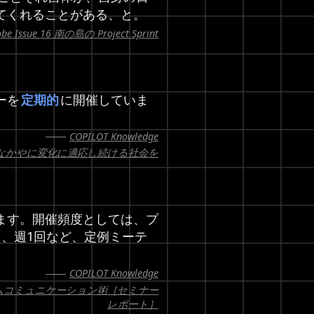
てくれることがある、と。
robe Issue 16 南の島の Project Sprint
ーを
定期的
に開催していま
COPILOT Knowledge
ジョン】しなかやに変化に適応し続ける社会を
ます。開催頻度としては、プ
、週1回など、定例ミーテ
COPILOT Knowledge
ムコミュニケーション術［セミナー
レポート］