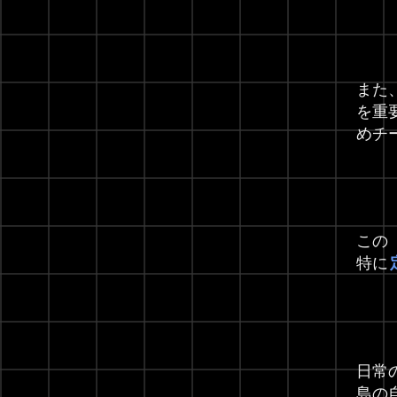
また
を重
めチ
この
特に
日常
島の