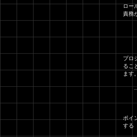
ロー
責務
プロ
るこ
ます
ポイ
する