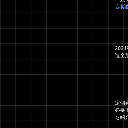
定期
20
進全
定例
必要
を紹