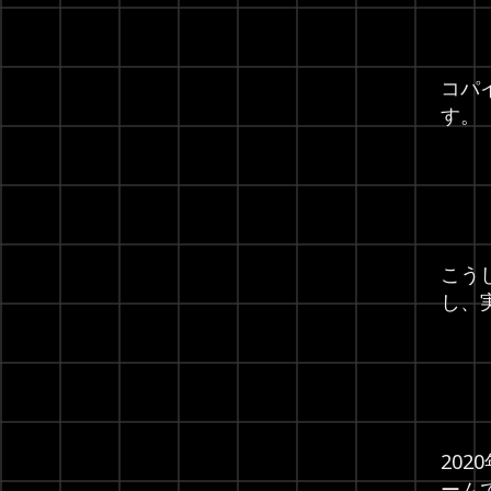
コパ
す。
こう
し、
20
ーム