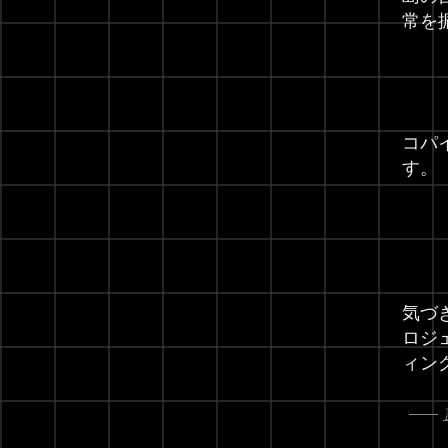
常を
コパ
す。
気づ
ロジ
ィン