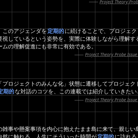
Project Theory Pr
、このアジェンダを
定期的
に続けることで、プロジェク
要視しているという姿勢を、実際に体験しながら理解す
ームの理解促進にも非常に有効である。
Project Theory Prob
「プロジェクトのみんな化」状態に遷移してプロジェク
定期的
な対話のコツを、この連載では紹介していきたい
Project Theory Prob
の雑事や懸案事項を内心に抱えたまま島に来て、親しい
自然に触れる。人生にそういった時間が
定期的
に訪れる