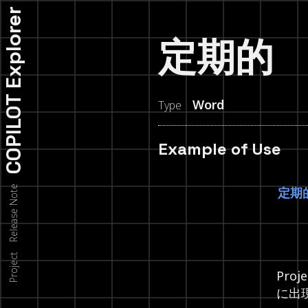
COPILOT Explorer
定期的
Word
Type
Example of Use
Release Note
定期
Project
Pro
に出