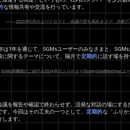
的
な情報共有や交流を行っています。
2025年3月のコパイロツト：会議の質を高めるコツ、共創
24年は1年を通じて、SGMsユーザーのみなさまと、SG
般に関するテーマについて、隔月で
定期的
に話す場を持
SGMs新機能のご紹介＆2024年のふりかえり[SuperGoodMeetin
会議を報告や確認で終わらせず、活発な対話の場にする
です。今回はその工夫の一つとして、
定期的
な「ふりか
介します。