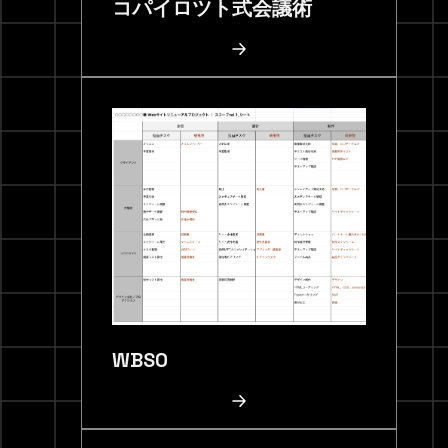
コパイロツト式会議術
WBS0